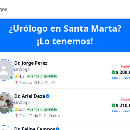
gos
gos
¿Urólogo en Santa Marta?
¡Lo tenemos!
Dr. Jorge Perez
$ 260
Urólogo
$ 200,
4.8
Agenda disponible
Cita + Benef
📍
Carrera 15 No. 22 - 54
Dr. Ariel Daza
$ 270
Urólogo
$ 210,
5.0
Agenda disponible
Cita + Benef
📍
Calle 22 No 2 - 21 Centro
Dr. Felipe Campos