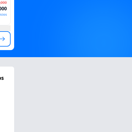
,000
000
icios
os