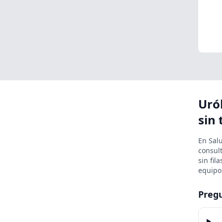
Uró
sin 
En Sal
consult
sin fil
equipo 
Preg