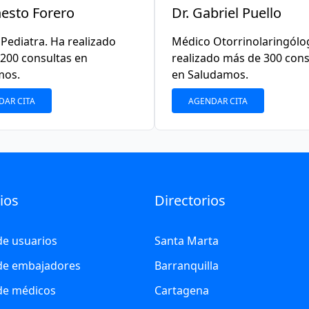
nesto Forero
Dr. Gabriel Puello
Pediatra. Ha realizado
Médico Otorrinolaringólo
200 consultas en
realizado más de 300 cons
mos.
en Saludamos.
DAR CITA
AGENDAR CITA
ios
Directorios
de usuarios
Santa Marta
 de embajadores
Barranquilla
 de médicos
Cartagena