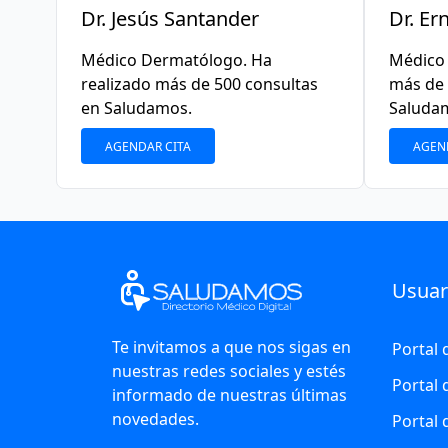
Dr. Jesús Santander
Dr. Er
Médico Dermatólogo. Ha
Médico 
realizado más de 500 consultas
más de 
en Saludamos.
Saluda
AGENDAR CITA
AGEN
Usuar
Te invitamos a que nos sigas en
Portal 
nuestras redes sociales y estés
Portal
informado de nuestras últimas
novedades.
Portal