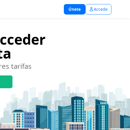
Únete
Accede
acceder
ta
es tarifas