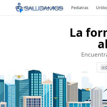
Otorrinos
Ginecólogos
Pediatras
Urólo
La for
a
Encuentra