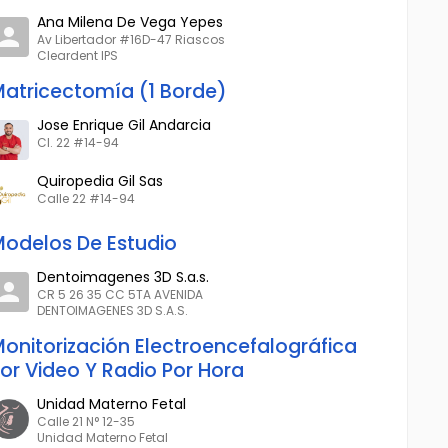
Ana Milena De Vega Yepes
Av Libertador #16D-47 Riascos
Cleardent IPS
atricectomía (1 Borde)
Jose Enrique Gil Andarcia
Cl. 22 #14-94
Quiropedia Gil Sas
Calle 22 #14-94
odelos De Estudio
Dentoimagenes 3D S.a.s.
CR 5 26 35 CC 5TA AVENIDA
DENTOIMAGENES 3D S.A.S.
onitorización Electroencefalográfica
or Video Y Radio Por Hora
Unidad Materno Fetal
Calle 21 N° 12-35
Unidad Materno Fetal