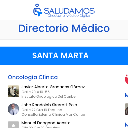
Directorio Médico
SANTA MARTA
Oncología Clínica
Javier Alberto Granados Gómez
Calle 20 #10-56
M
Instituto Oncologico Del Caribe
John Randolph Skerrett Polo
Calle 22 Cra 19 Esquina
Consulta Externa Clínica Mar Caribe
Manuel Dangond Acosta
M
Clle 22 Cra 19 Esquina