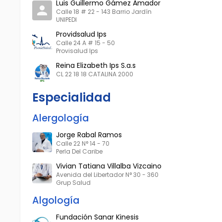
Luis Guillermo Gámez Amador
Calle 18 # 22 - 143 Barrio Jardín
UNIPEDI
Providsalud Ips
Calle 24 A # 15 - 50
Provisalud Ips
Reina Elizabeth Ips S.a.s
CL 22 18 18 CATALINA 2000
Especialidad
Alergología
Jorge Rabal Ramos
Calle 22 N° 14 - 70
Perla Del Caribe
Vivian Tatiana Villalba Vizcaino
Avenida del Libertador N° 30 - 360
Grup Salud
Algología
Fundación Sanar Kinesis