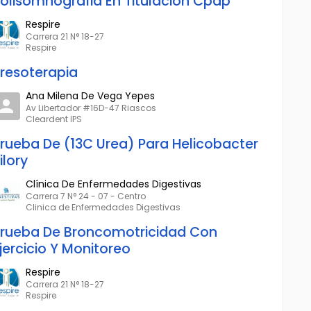
olisomnografia En Titulacion Cpap
Respire
Carrera 21 N° 18-27
Respire
resoterapia
Ana Milena De Vega Yepes
Av Libertador #16D-47 Riascos
Cleardent IPS
rueba De (13C Urea) Para Helicobacter
ilory
Clínica De Enfermedades Digestivas
Carrera 7 N° 24 - 07 - Centro
Clinica de Enfermedades Digestivas
rueba De Broncomotricidad Con
jercicio Y Monitoreo
Respire
Carrera 21 N° 18-27
Respire