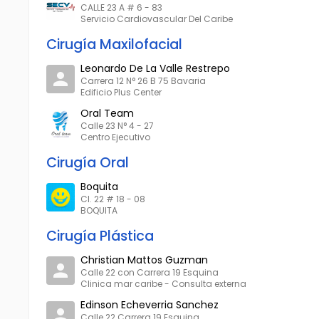
CALLE 23 A # 6 - 83
Servicio Cardiovascular Del Caribe
Cirugía Maxilofacial
Leonardo De La Valle Restrepo
Carrera 12 N° 26 B 75 Bavaria
Edificio Plus Center
Oral Team
Calle 23 N° 4 - 27
Centro Ejecutivo
Cirugía Oral
Boquita
Cl. 22 # 18 - 08
BOQUITA
Cirugía Plástica
Christian Mattos Guzman
Calle 22 con Carrera 19 Esquina
Clinica mar caribe - Consulta externa
Edinson Echeverria Sanchez
Calle 22 Carrera 19 Esquina