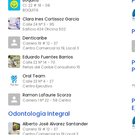
P
Boquita
Cl. 22 # 18 - 08
BOQUITA
Clara Ines Cortissoz Garcia
Calle 24 N° 3 - 95
Edificio 424 Oficina 502
P
Denticaribe
Carrera 19 # 12 - 37
Centro Comercial la 19, Local 3
Eduardo Fuentes Barrios
P
Calle 22 N° 14 - 70
Perlas del Caribe Consultorio 15
P
Oral Team
Calle 23 N° 4 - 27
Centro Ejecutivo
Ramon Lafaurie Scorza
P
Carrera 1 N° 22 - 58 Centro
E
Odontología Integral
Alberto José Alvarez Santander
Carrera 19 # 12 - 37
Centro Comercial la 19 Local 3