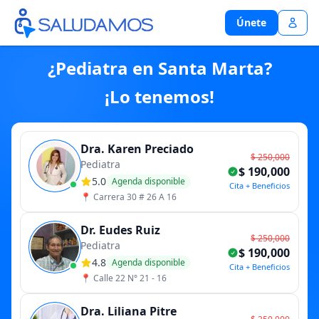
Únete
Únete
¿Pediatra en Santa Marta?
¡Lo tenemos!
Dra. Karen Preciado
$ 250,000
Pediatra
$ 190,000
5.0
Agenda disponible
Cita + Beneficios
📍
Carrera 30 # 26 A 16
Dr. Eudes Ruiz
$ 250,000
Pediatra
$ 190,000
4.8
Agenda disponible
Cita + Beneficios
📍
Calle 22 N° 21 - 16
Dra. Liliana Pitre