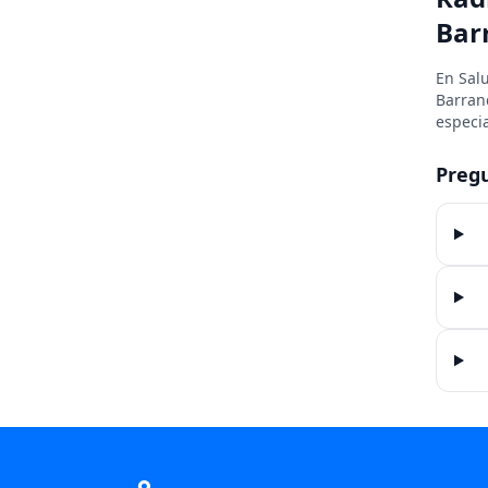
Barr
En Sal
Barranq
especia
Preg