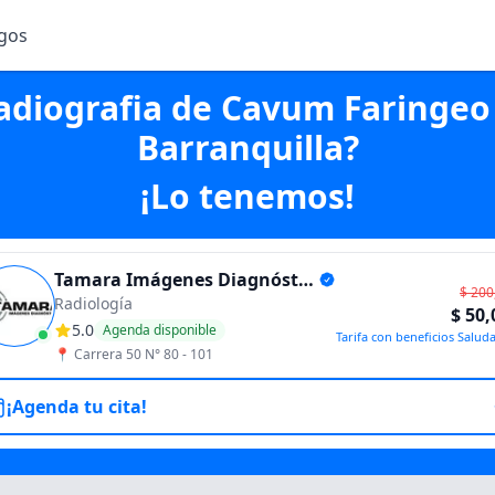
gos
gos
adiografia de Cavum Faringeo
Barranquilla?
¡Lo tenemos!
Tamara Imágenes Diagnósticas
$ 200
Radiología
$ 50,
5.0
Agenda disponible
Tarifa con beneficios Salu
📍
Carrera 50 N° 80 - 101
¡Agenda tu cita!