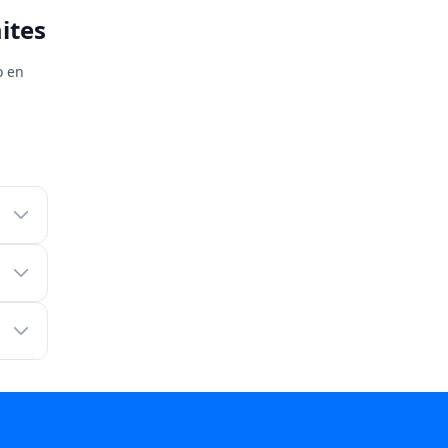
ites
o en