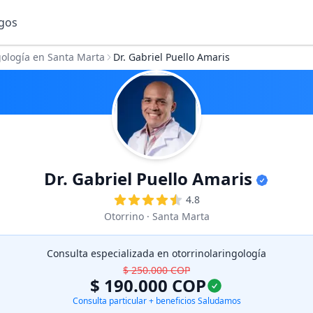
gos
gos
gología en Santa Marta
Dr. Gabriel Puello Amaris
Dr. Gabriel Puello Amaris
4.8
Otorrino
· Santa Marta
Consulta especializada en otorrinolaringología
$ 250.000
COP
$ 190.000
COP
Consulta particular + beneficios Saludamos