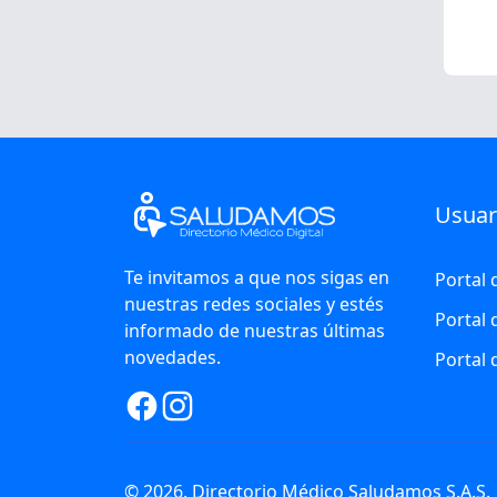
Usuar
Te invitamos a que nos sigas en
Portal 
nuestras redes sociales y estés
Portal
informado de nuestras últimas
novedades.
Portal
© 2026. Directorio Médico Saludamos S.A.S.