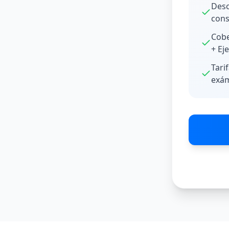
Desc
cons
Cobe
+ Ej
Tari
exá