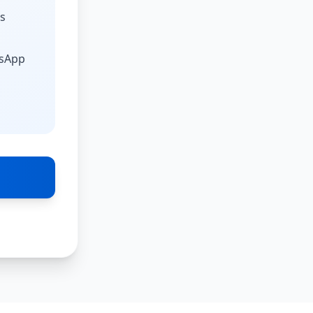
as
tsApp