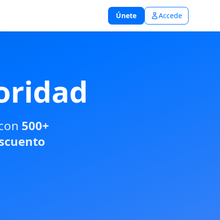
Únete
Accede
oridad
 con
500+
escuento