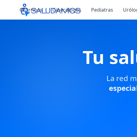
Otorrinos
Ginecólogos
Pediatras
Urólo
Tu sa
La red m
especia