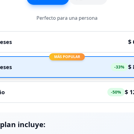
Perfecto para una persona
$ 
eses
MÁS POPULAR
$ 
eses
-
33
%
$ 1
ño
-
50
%
 plan incluye: