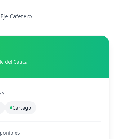
 Eje Cafetero
lle del Cauca
RA
Cartago
sponibles