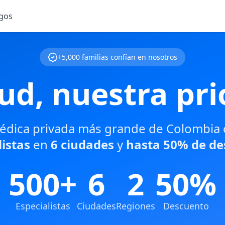
gos
+5,000 familias confían en nosotros
lud, nuestra pri
édica privada más grande de Colombia
listas
en
6 ciudades
y
hasta 50% de d
500+
6
2
50%
Especialistas
Ciudades
Regiones
Descuento