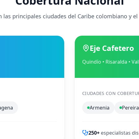
Cobertura Nacional
 las principales ciudades del Caribe colombiano y el
Eje Cafetero
Quindío • Risaralda • Va
CIUDADES CON COBERTU
agena
Armenia
Pereira
250+
especialistas di