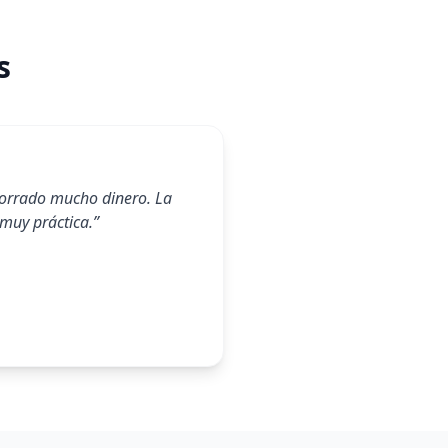
s
horrado mucho dinero. La
muy práctica.
”